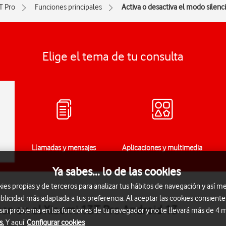
T Pro
Funciones principales
Activa o desactiva el modo silenc
Elige el tema de tu consulta
Llamadas y mensajes
Aplicaciones y multimedia
Ya sabes... lo de las cookies
s propias y de terceros para analizar tus hábitos de navegación y así me
blicidad más adaptada a tus preferencia. Al aceptar las cookies consiente
oso en el Xiaomi 13T Pro Android 13
 sin problema en las funciones de tu navegador y no te llevará más de 4
s.
Y aquí
Configurar cookies