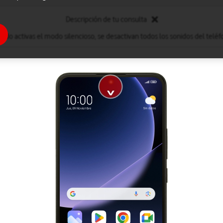
Descripción de tu consulta
ndo activas el modo silencioso, se desactivan todos los sonidos del teléf