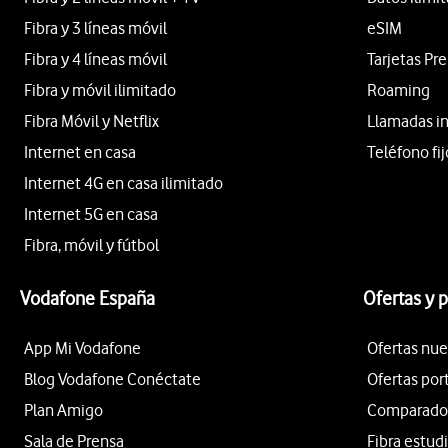
Fibra y 3 líneas móvil
eSIM
Fibra y 4 líneas móvil
Tarjetas Pr
Fibra y móvil ilimitado
Roaming
Fibra Móvil y Netflix
Llamadas i
Internet en casa
Teléfono fij
Internet 4G en casa ilimitado
Internet 5G en casa
Fibra, móvil y fútbol
Vodafone España
Ofertas y 
App Mi Vodafone
Ofertas nue
Blog Vodafone Conéctate
Ofertas por
Plan Amigo
Comparador 
Sala de Prensa
Fibra estud