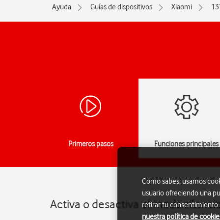
Ayuda
Guías de dispositivos
Xiaomi
13
Primeros pasos
Funciones principales
Como sabes, usamos cookie
usuario ofreciendo una pu
Activa o desactiva el modo silenci
retirar tu consentimiento
nuestra política de cookie