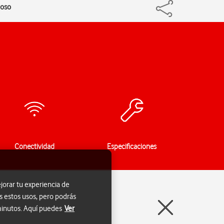
ioso
Conectividad
Especificaciones
jorar tu experiencia de
s estos usos, pero podrás
 minutos. Aquí puedes
Ver