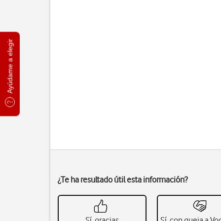
Ayúdame a elegir
¿Te ha resultado útil esta información?
Sí, gracias
Sí, con queja a V