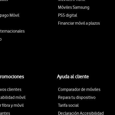
Móviles Samsung
epago Móvil
PS5 digital
Financiar móvil a plazos
nternacionales
o
promociones
Ayuda al cliente
vos clientes
Comparador de móviles
tabilidad móvil
Repara tu dispositivo
fibra y móvil
Tarifa social
iantes
Declaración Accesibilidad