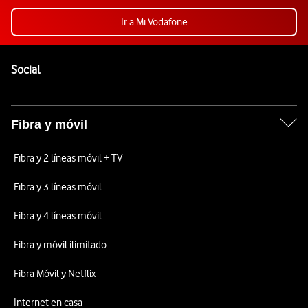
Ir a Mi Vodafone
Pie de página de Vodafone
Enlaces a las redes sociales de Vodafone
Social
Fibra y móvil
Fibra y 2 líneas móvil + TV
Fibra y 3 líneas móvil
Fibra y 4 líneas móvil
Fibra y móvil ilimitado
Fibra Móvil y Netflix
Internet en casa