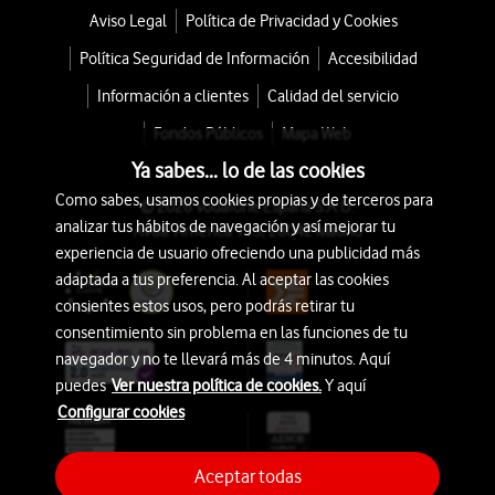
Aviso Legal
Política de Privacidad y Cookies
Política Seguridad de Información
Accesibilidad
Información a clientes
Calidad del servicio
Fondos Públicos
Mapa Web
Ya sabes... lo de las cookies
Como sabes, usamos cookies propias y de terceros para
© 2026 Vodafone España S.A.U.
analizar tus hábitos de navegación y así mejorar tu
Avda. América 115, 28042 Madrid
experiencia de usuario ofreciendo una publicidad más
adaptada a tus preferencia. Al aceptar las cookies
consientes estos usos, pero podrás retirar tu
consentimiento sin problema en las funciones de tu
navegador y no te llevará más de 4 minutos. Aquí
puedes
Ver nuestra política de cookies.
Y aquí
Configurar cookies
Aceptar todas