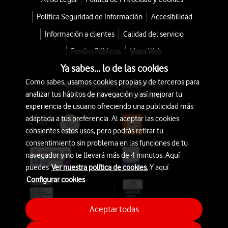
Política Seguridad de Información
Accesibilidad
Información a clientes
Calidad del servicio
Fondos Públicos
Mapa Web
Ya sabes... lo de las cookies
Como sabes, usamos cookies propias y de terceros para
© 2026 Vodafone España S.A.U.
analizar tus hábitos de navegación y así mejorar tu
Avda. América 115, 28042 Madrid
experiencia de usuario ofreciendo una publicidad más
adaptada a tus preferencia. Al aceptar las cookies
consientes estos usos, pero podrás retirar tu
consentimiento sin problema en las funciones de tu
navegador y no te llevará más de 4 minutos. Aquí
puedes
Ver nuestra política de cookies.
Y aquí
Configurar cookies
Aceptar todas