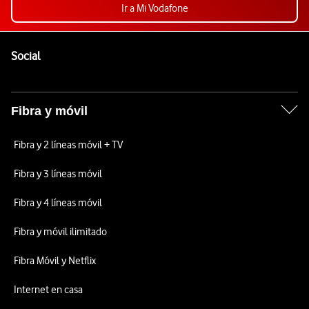
Ir a Mi Vodafone
Pie de página de Vodafone
Enlaces a las redes sociales de Vodafone
Social
Fibra y móvil
Fibra y 2 líneas móvil + TV
Fibra y 3 líneas móvil
Fibra y 4 líneas móvil
Fibra y móvil ilimitado
Fibra Móvil y Netflix
Internet en casa