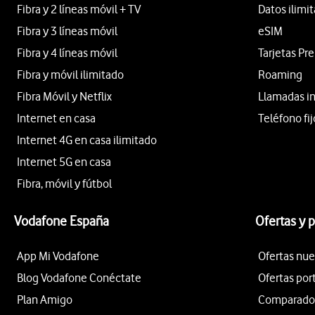
Fibra y 2 líneas móvil + TV
Datos ilimi
Fibra y 3 líneas móvil
eSIM
Fibra y 4 líneas móvil
Tarjetas Pr
Fibra y móvil ilimitado
Roaming
Fibra Móvil y Netflix
Llamadas i
Internet en casa
Teléfono fij
Internet 4G en casa ilimitado
Internet 5G en casa
Fibra, móvil y fútbol
Vodafone España
Ofertas y 
App Mi Vodafone
Ofertas nue
Blog Vodafone Conéctate
Ofertas por
Plan Amigo
Comparador 