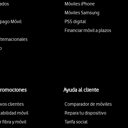
tados
Móviles iPhone
Móviles Samsung
epago Móvil
PS5 digital
Financiar móvil a plazos
nternacionales
o
promociones
Ayuda al cliente
vos clientes
Comparador de móviles
tabilidad móvil
Repara tu dispositivo
fibra y móvil
Tarifa social