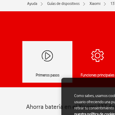
Ayuda
Guías de dispositivos
Xiaomi
13
Primeros pasos
Funciones principales
Como sabes, usamos cookie
usuario ofreciendo una pu
Ahorra batería en el Xiaomi 13T A
retirar tu consentimiento
nuestra política de cookie