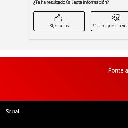
¿Te ha resultado útil esta información?
Sí, gracias
Sí, con queja a V
Ponte a
Pie de página de Vodafone
Enlaces a las redes sociales de Vodafone
Social