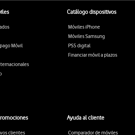
iles
Catálogo dispositivos
tados
Móviles iPhone
Móviles Samsung
epago Móvil
PS5 digital
Financiar móvil a plazos
nternacionales
o
promociones
Ayuda al cliente
vos clientes
Comparador de móviles