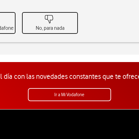
odafone
No, para nada
l día con las novedades constantes que te ofrec
Ir a Mi Vodafone