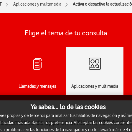
T
Aplicaciones y multimedia
Activa o desactiva la actualizac
Elige el tema de tu consulta
Llamadas y mensajes
Aplicaciones y multimedia
Ya sabes... lo de las cookies
s propias y de terceros para analizar tus hábitos de navegación y así me
n automática de apps en el Xiaomi 13T Androi
blicidad más adaptada a tus preferencia. Al aceptar las cookies consiente
 sin problema en las funciones de tu navegador y no te llevará más de 4