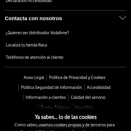
Declaración Accesibilidad
Contacta con nosotros
¿Quieres ser distribuidor Vodafone?
Localiza tu tienda física
Teléfonos de atención al cliente
Aviso Legal
Política de Privacidad y Cookies
Política Seguridad de Información
Accesibilidad
Información a clientes
Calidad del servicio
Fondos Públicos
Mapa Web
Ya sabes... lo de las cookies
Como sabes, usamos cookies propias y de terceros para
© 2026 Vodafone España S.A.U.