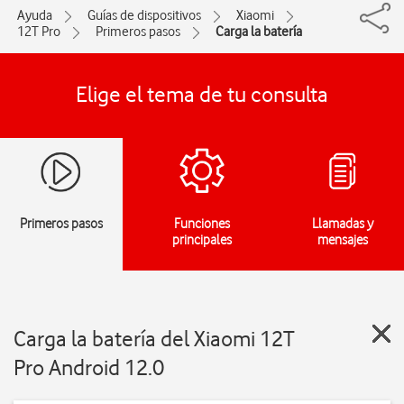
Ayuda
Guías de dispositivos
Xiaomi
12T Pro
Primeros pasos
Carga la batería
Elige el tema de tu consulta
Primeros pasos
Funciones
Llamadas y
principales
mensajes
Carga la batería del Xiaomi 12T
Pro Android 12.0