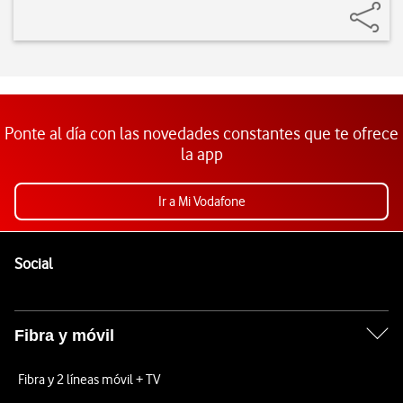
Ponte al día con las novedades constantes que te ofrece
la app
Ir a Mi Vodafone
Pie de página de Vodafone
Enlaces a las redes sociales de Vodafone
Social
Fibra y móvil
Fibra y 2 líneas móvil + TV