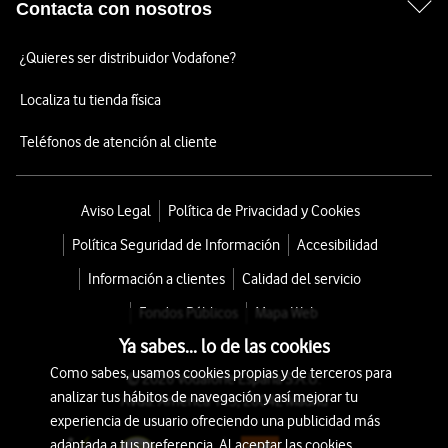
Contacta con nosotros
¿Quieres ser distribuidor Vodafone?
Localiza tu tienda física
Teléfonos de atención al cliente
Aviso Legal
Política de Privacidad y Cookies
Política Seguridad de Información
Accesibilidad
Información a clientes
Calidad del servicio
Fondos Públicos
Mapa Web
Ya sabes... lo de las cookies
Como sabes, usamos cookies propias y de terceros para
© 2026 Vodafone España S.A.U.
analizar tus hábitos de navegación y así mejorar tu
Avda. América 115, 28042 Madrid
experiencia de usuario ofreciendo una publicidad más
adaptada a tus preferencia. Al aceptar las cookies