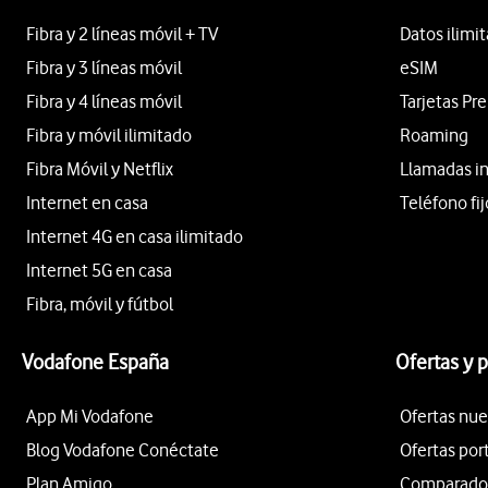
Fibra y 2 líneas móvil + TV
Datos ilimi
Fibra y 3 líneas móvil
eSIM
Fibra y 4 líneas móvil
Tarjetas Pr
Fibra y móvil ilimitado
Roaming
Fibra Móvil y Netflix
Llamadas i
Internet en casa
Teléfono fij
Internet 4G en casa ilimitado
Internet 5G en casa
Fibra, móvil y fútbol
Vodafone España
Ofertas y 
App Mi Vodafone
Ofertas nue
Blog Vodafone Conéctate
Ofertas por
Plan Amigo
Comparador 