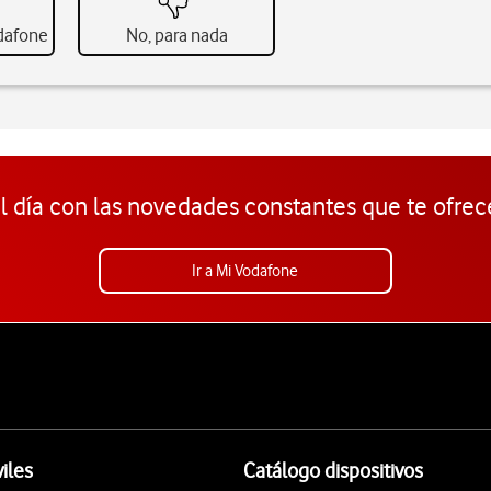
odafone
No, para nada
l día con las novedades constantes que te ofrec
Ir a Mi Vodafone
iles
Catálogo dispositivos