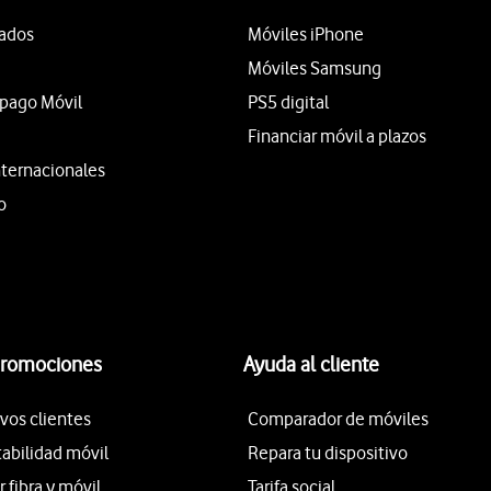
tados
Móviles iPhone
Móviles Samsung
epago Móvil
PS5 digital
Financiar móvil a plazos
nternacionales
o
promociones
Ayuda al cliente
vos clientes
Comparador de móviles
tabilidad móvil
Repara tu dispositivo
fibra y móvil
Tarifa social