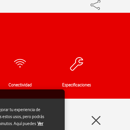
Conectividad
Especificaciones
jorar tu experiencia de
s estos usos, pero podrás
 minutos. Aquí puedes
Ver