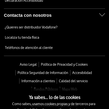
Declaración Accesibilidad
Contacta con nosotros
¿Quieres ser distribuidor Vodafone?
Localiza tu tienda física
Teléfonos de atención al cliente
Aviso Legal
Política de Privacidad y Cookies
Política Seguridad de Información
Accesibilidad
Información a clientes
Calidad del servicio
Fondos Públicos
Mapa Web
Ya sabes... lo de las cookies
Como sabes, usamos cookies propias y de terceros para
© 2026 Vodafone España S.A.U.