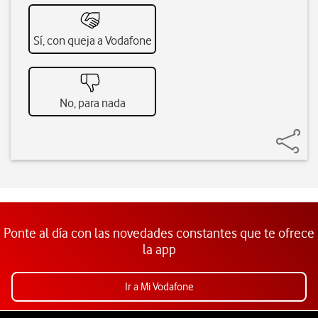
Sí, con queja a Vodafone
No, para nada
Ponte al día con las novedades constantes que te ofrece
la app
Ir a Mi Vodafone
Pie de página de Vodafone