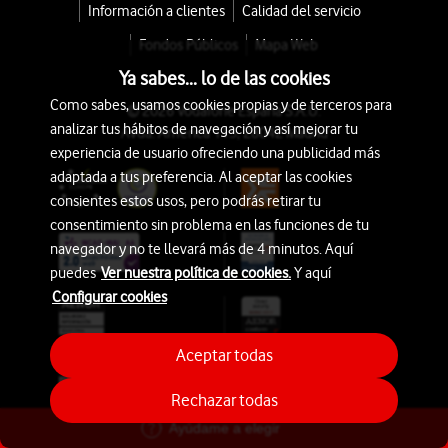
Información a clientes
Calidad del servicio
Fondos Públicos
Mapa Web
Ya sabes... lo de las cookies
Como sabes, usamos cookies propias y de terceros para
© 2026 Vodafone España S.A.U.
analizar tus hábitos de navegación y así mejorar tu
Avda. América 115, 28042 Madrid
experiencia de usuario ofreciendo una publicidad más
adaptada a tus preferencia. Al aceptar las cookies
consientes estos usos, pero podrás retirar tu
consentimiento sin problema en las funciones de tu
navegador y no te llevará más de 4 minutos. Aquí
puedes
Ver nuestra política de cookies.
Y aquí
Configurar cookies
Aceptar todas
Rechazar todas
Ayúdame a elegir