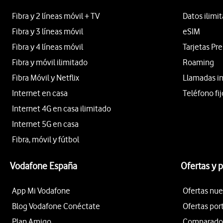
Fibra y 2 líneas móvil + TV
Datos ilimi
Fibra y 3 líneas móvil
eSIM
Fibra y 4 líneas móvil
Tarjetas Pr
Fibra y móvil ilimitado
Roaming
Fibra Móvil y Netflix
Llamadas i
Internet en casa
Teléfono fij
Internet 4G en casa ilimitado
Internet 5G en casa
Fibra, móvil y fútbol
Vodafone España
Ofertas y 
App Mi Vodafone
Ofertas nue
Blog Vodafone Conéctate
Ofertas por
Plan Amigo
Comparador 