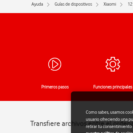
Ayuda
Guías de dispositivos
Xiaomi
12
Primeros pasos
Funciones principales
Como sabes, usamos cookie
usuario ofreciendo una pu
Transfiere archivos entre el orden
retirar tu consentimiento