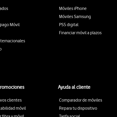
tados
Móviles iPhone
Móviles Samsung
epago Móvil
PS5 digital
Financiar móvil a plazos
nternacionales
o
promociones
Ayuda al cliente
vos clientes
Comparador de móviles
tabilidad móvil
Repara tu dispositivo
fibra y móvil
Tarifa social