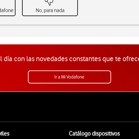
odafone
No, para nada
l día con las novedades constantes que te ofrec
Ir a Mi Vodafone
iles
Catálogo dispositivos