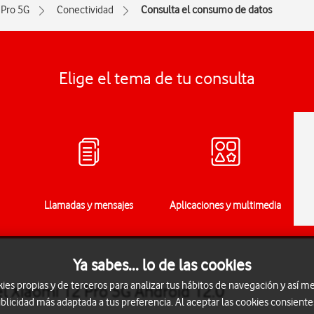
 Pro 5G
Conectividad
Consulta el consumo de datos
Elige el tema de tu consulta
Llamadas y mensajes
Aplicaciones y multimedia
Ya sabes... lo de las cookies
s propias y de terceros para analizar tus hábitos de navegación y así me
l Xiaomi 12 Pro 5G Android 12.0
blicidad más adaptada a tus preferencia. Al aceptar las cookies consiente