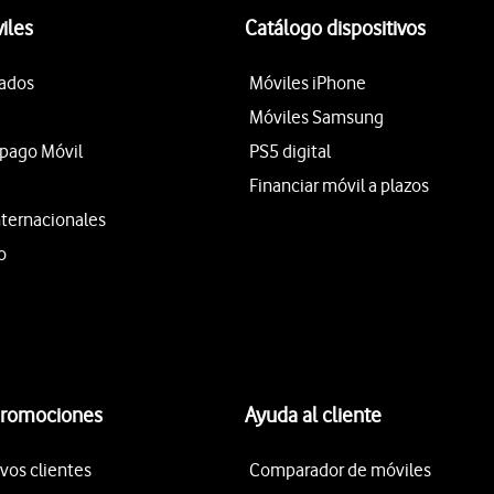
iles
Catálogo dispositivos
tados
Móviles iPhone
Móviles Samsung
epago Móvil
PS5 digital
Financiar móvil a plazos
nternacionales
o
promociones
Ayuda al cliente
vos clientes
Comparador de móviles