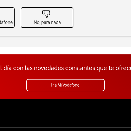
odafone
No, para nada
l día con las novedades constantes que te ofrec
Ir a Mi Vodafone