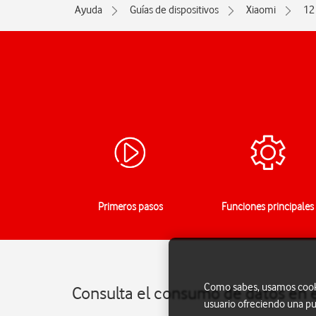
Ayuda
Guías de dispositivos
Xiaomi
12
Primeros pasos
Funciones principales
Como sabes, usamos cookie
Consulta el consumo de datos en e
usuario ofreciendo una pu