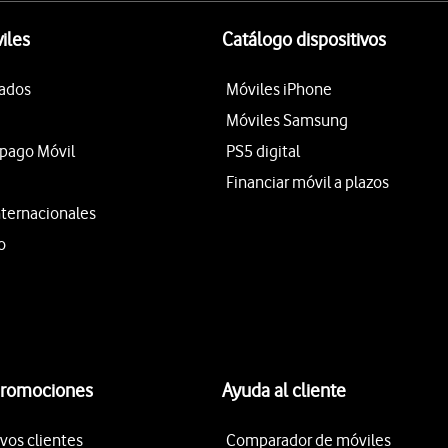
iles
Catálogo dispositivos
tados
Móviles iPhone
Móviles Samsung
epago Móvil
PS5 digital
Financiar móvil a plazos
nternacionales
o
promociones
Ayuda al cliente
vos clientes
Comparador de móviles