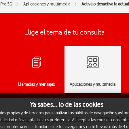
 Pro 5G
Aplicaciones y multimedia
Activa o desactiva la actu
Elige el tema de tu consulta
Llamadas y mensajes
Aplicaciones y multimedia
Ya sabes... lo de las cookies
s propias y de terceros para analizar tus hábitos de navegación y así me
n automática de apps en el Xiaomi 12 Pro 5G 
blicidad más adaptada a tus preferencia. Al aceptar las cookies consiente
 sin problema en las funciones de tu navegador y no te llevará más de 4