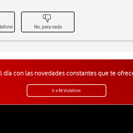
odafone
No, para nada
l día con las novedades constantes que te ofrec
Ir a Mi Vodafone