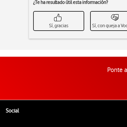
¿Te ha resultado útil esta información?
Sí, gracias
Sí, con queja a V
Ponte a
Pie de página de Vodafone
Enlaces a las redes sociales de Vodafone
Social