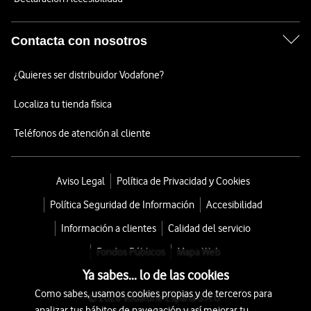
Contacta con nosotros
¿Quieres ser distribuidor Vodafone?
Localiza tu tienda física
Teléfonos de atención al cliente
Aviso Legal
Política de Privacidad y Cookies
Política Seguridad de Información
Accesibilidad
Información a clientes
Calidad del servicio
Fondos Públicos
Mapa Web
Ya sabes... lo de las cookies
Como sabes, usamos cookies propias y de terceros para
© 2026 Vodafone España S.A.U.
analizar tus hábitos de navegación y así mejorar tu