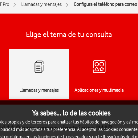
T Pro
Llamadas y mensajes
Configura el teléfono para correo
Elige el tema de tu consulta
Llamadas y mensajes
Aplicaciones y multimedia
Ya sabes... lo de las cookies
s propias y de terceros para analizar tus hábitos de navegación y así me
id 11.0 para correo electrónico IMAP
blicidad más adaptada a tus preferencia. Al aceptar las cookies consiente
 sin problema en las funciones de tu navegador y no te llevará más de 4