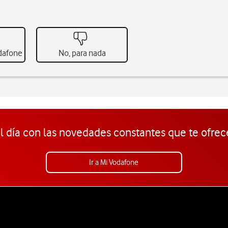
odafone
No, para nada
l día con las novedades constantes que te ofrec
Ir a Mi Vodafone