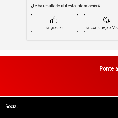
¿Te ha resultado útil esta información?
Sí, gracias
Sí, con queja a V
Ponte a
Pie de página de Vodafone
Enlaces a las redes sociales de Vodafone
Social