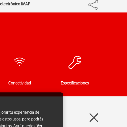
 electrónico IMAP
Conectividad
Especificaciones
jorar tu experiencia de
s estos usos, pero podrás
 minutos. Aquí puedes
Ver