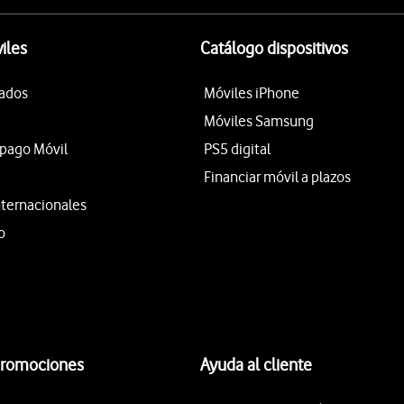
iles
Catálogo dispositivos
tados
Móviles iPhone
Móviles Samsung
epago Móvil
PS5 digital
Financiar móvil a plazos
nternacionales
o
promociones
Ayuda al cliente