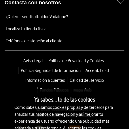
Contacta con nosotros
¿Quieres ser distribuidor Vodafone?
Localiza tu tienda física
Teléfonos de atención al cliente
Aviso Legal
Política de Privacidad y Cookies
Política Seguridad de Información
Accesibilidad
Información a clientes
Calidad del servicio
Fondos Públicos
Mapa Web
Ya sabes... lo de las cookies
Como sabes, usamos cookies propias y de terceros para
© 2026 Vodafone España S.A.U.
analizar tus hábitos de navegación y así mejorar tu
Avda. América 115, 28042 Madrid
experiencia de usuario ofreciendo una publicidad más
adaptada a tus preferencia. Al aceptar las cookies