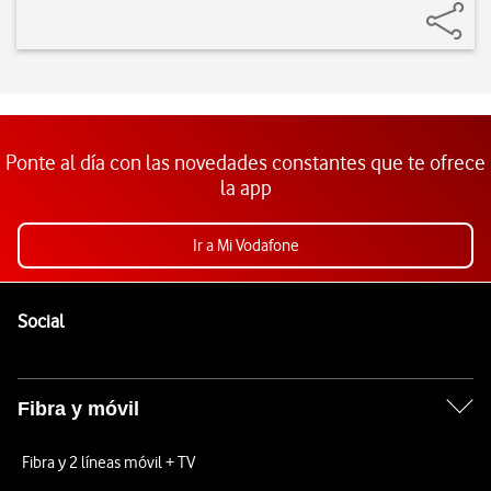
Ponte al día con las novedades constantes que te ofrece
la app
Ir a Mi Vodafone
Pie de página de Vodafone
Enlaces a las redes sociales de Vodafone
Social
Fibra y móvil
Fibra y 2 líneas móvil + TV