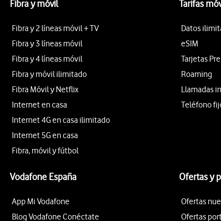
Fibra y móvil
Tarifas móv
Fibra y 2 líneas móvil + TV
Datos ilimi
Fibra y 3 líneas móvil
eSIM
Fibra y 4 líneas móvil
Tarjetas Pr
Fibra y móvil ilimitado
Roaming
Fibra Móvil y Netflix
Llamadas i
Internet en casa
Teléfono fij
Internet 4G en casa ilimitado
Internet 5G en casa
Fibra, móvil y fútbol
Vodafone España
Ofertas y 
App Mi Vodafone
Ofertas nue
Blog Vodafone Conéctate
Ofertas por