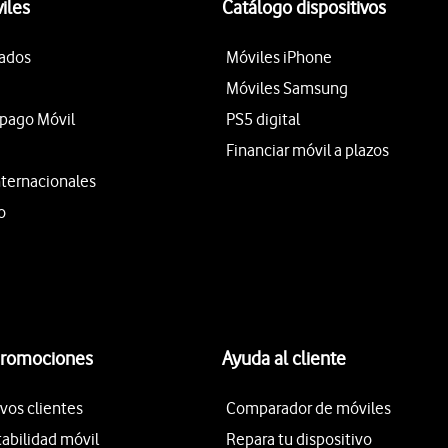
iles
Catálogo dispositivos
tados
Móviles iPhone
Móviles Samsung
epago Móvil
PS5 digital
Financiar móvil a plazos
nternacionales
o
promociones
Ayuda al cliente
vos clientes
Comparador de móviles
tabilidad móvil
Repara tu dispositivo