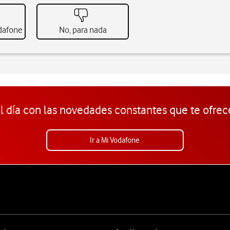
odafone
No, para nada
l día con las novedades constantes que te ofrec
Ir a Mi Vodafone