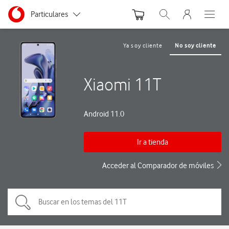
Menu nave
Ir a la pagina principal de vodafone.es
Menu navegación Segmento
Particulares
Abrir buscador. Abre
Abre e
Autónomos
Ya soy cliente
No soy cliente
Pymes
Xiaomi 11T
Grandes empresas
y AA.PP.
Android 11.0
Ir a tienda
Acceder al Comparador de móviles