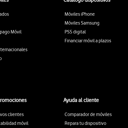
tados
Móviles iPhone
Móviles Samsung
epago Móvil
PS5 digital
Financiar móvil a plazos
nternacionales
o
promociones
Ayuda al cliente
vos clientes
Comparador de móviles
tabilidad móvil
Repara tu dispositivo