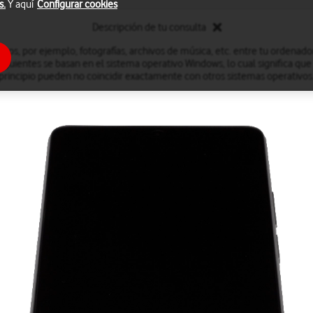
s.
Y aquí
Configurar cookies
Descripción de tu consulta
ivos, por ejemplo, fotografías, archivos de música, etc. entre tu ordenado
iguientes se basan en el sistema operativo Windows, lo cual significa que
principio pueden no coincidir exactamente con otros sistemas operativos