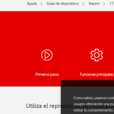
Ayuda
Guías de dispositivos
Xiaomi
11
Primeros pasos
Funciones principales
Como sabes, usamos cookie
usuario ofreciendo una pu
Utiliza el reproductor de música e
retirar tu consentimiento