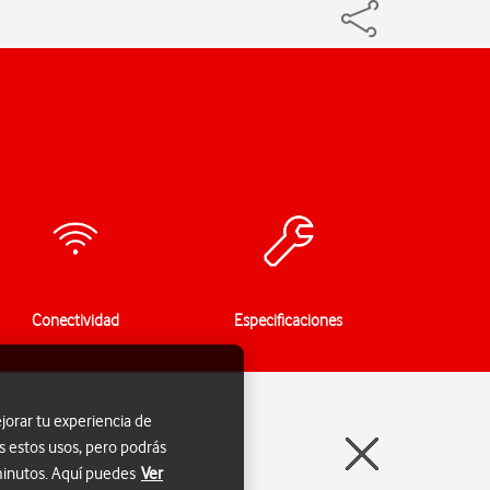
Conectividad
Especificaciones
jorar tu experiencia de
s estos usos, pero podrás
 minutos. Aquí puedes
Ver