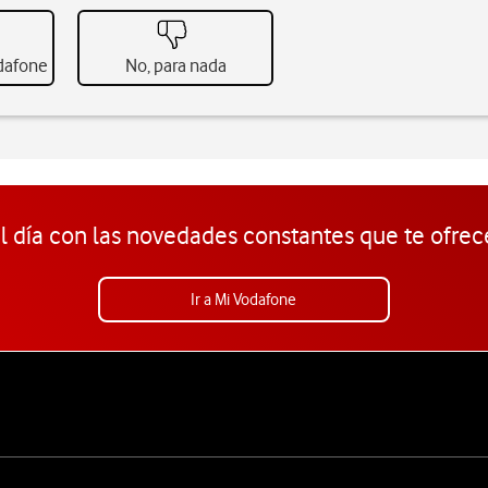
odafone
No, para nada
l día con las novedades constantes que te ofrec
Ir a Mi Vodafone