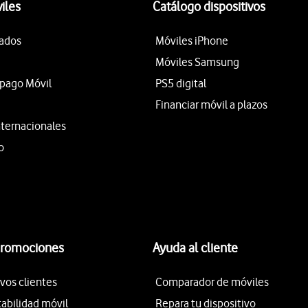
iles
Catálogo dispositivos
tados
Móviles iPhone
Móviles Samsung
epago Móvil
PS5 digital
Financiar móvil a plazos
nternacionales
o
promociones
Ayuda al cliente
vos clientes
Comparador de móviles
tabilidad móvil
Repara tu dispositivo