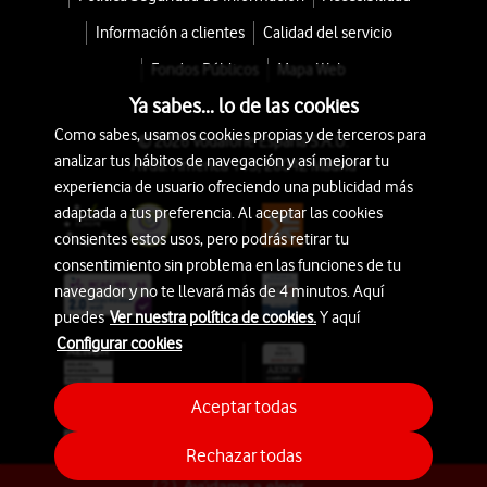
Información a clientes
Calidad del servicio
Fondos Públicos
Mapa Web
Ya sabes... lo de las cookies
Como sabes, usamos cookies propias y de terceros para
© 2026 Vodafone España S.A.U.
analizar tus hábitos de navegación y así mejorar tu
Avda. América 115, 28042 Madrid
experiencia de usuario ofreciendo una publicidad más
adaptada a tus preferencia. Al aceptar las cookies
consientes estos usos, pero podrás retirar tu
consentimiento sin problema en las funciones de tu
navegador y no te llevará más de 4 minutos. Aquí
puedes
Ver nuestra política de cookies.
Y aquí
Configurar cookies
Aceptar todas
Rechazar todas
Ayúdame a elegir