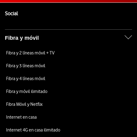
Pie de página de Vodafone
Enlaces a las redes sociales de Vodafone
Social
Fibra y móvil
Fibra y 2 líneas móvil + TV
Fibra y 3 líneas móvil
Fibra y 4 líneas móvil
Fibra y móvil ilimitado
Fibra Móvil y Netflix
Internet en casa
Internet 4G en casa ilimitado