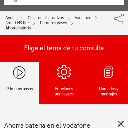
Ayuda
Guías de dispositivos
Vodafone
Smart N9 lite
Primeros pasos
Ahorra batería
Elige el tema de tu consulta
Primeros pasos
Funciones
Llamadas y
principales
mensajes
Ahorra batería en el Vodafone