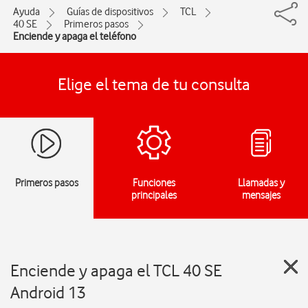
Ayuda
Guías de dispositivos
TCL
40 SE
Primeros pasos
Enciende y apaga el teléfono
Elige el tema de tu consulta
Primeros pasos
Funciones
Llamadas y
principales
mensajes
Enciende y apaga el TCL 40 SE
Android 13