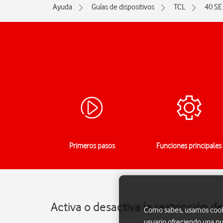
Ayuda
Guías de dispositivos
TCL
40 SE
Primeros pasos
Funciones principales
Activa o desactiva la restricción 
Como sabes, usamos cookie
usuario ofreciendo una pu