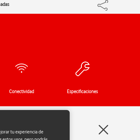
madas
Conectividad
Especificaciones
jorar tu experiencia de
s estos usos, pero podrás