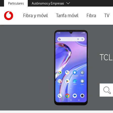
Menús secundarios. Enlace a particulares, empresas y autónomos, ayu
Particulares
Autónomos y Empresas
Menus de segmentación para empresas y autónomos
Menu navegación principal. Para dispositivos de escritorio
Autónomos
Ir a la pagina principal de vodafone.es
Fibra y móvil
Tarifa móvil
Fibra
TV
Pymes
Grandes empresas
Ofertas especiales
Tarifas móvil contrato
Tarifas de fibra
Voda
y AA.PP.
Tarifas Fibra y Móvil
Tarifas móvil prepago
Internet portát
Tarifas Fibra y 2 Móvil
Consulta Cober
TCL
Internet portátil 5G
Segundas Resi
Configura tu tarifa