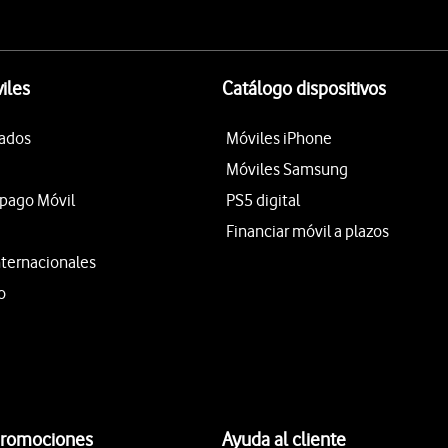
iles
Catálogo dispositivos
tados
Móviles iPhone
Móviles Samsung
epago Móvil
PS5 digital
Financiar móvil a plazos
nternacionales
o
promociones
Ayuda al cliente