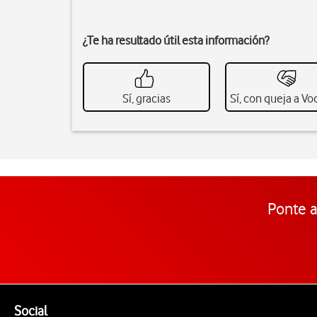
¿Te ha resultado útil esta información?
Sí, gracias
Sí, con queja a V
Ponte a
Pie de página de Vodafone
Enlaces a las redes sociales de Vodafone
Social