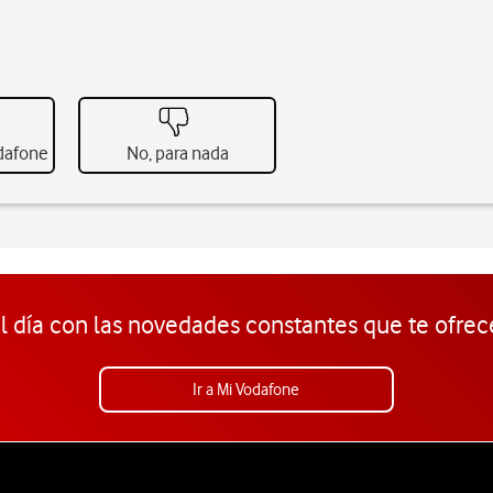
odafone
No, para nada
l día con las novedades constantes que te ofrec
Ir a Mi Vodafone