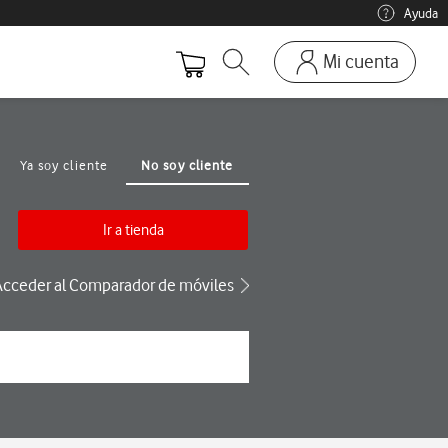
Ayuda
Mi cuenta
Abrir buscador. Abre en ve
Ir a la pagina acces
Mi Vodafone
Móviles y dispositivos
Ya soy cliente
No soy cliente
Añadir línea adicional
Mis facturas
Ir a tienda
Mis pedidos
Acceder al Comparador de móviles
Recargas