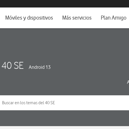
da e idioma
Móviles y dispositivos
Más servicios
Plan Amigo
fone TV
Móviles
Alianza Vodafone e Iberdrola
il 5G
Imagen y Sonido
Servicios avanzados
tura
Ver todos
 40 SE
Android 13
dencias