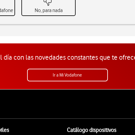
odafone
No, para nada
l día con las novedades constantes que te ofrec
Ir a Mi Vodafone
iles
Catálogo dispositivos