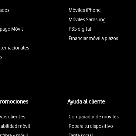
tados
Móviles iPhone
Móviles Samsung
epago Móvil
PS5 digital
Financiar móvil a plazos
nternacionales
o
promociones
Ayuda al cliente
vos clientes
Comparador de móviles
tabilidad móvil
Repara tu dispositivo
fibra y móvil
Tarifa social