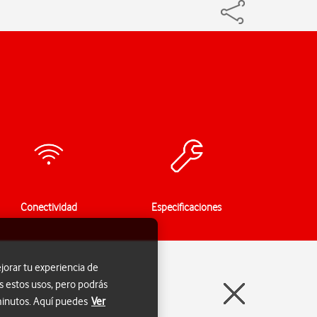
Conectividad
Especificaciones
jorar tu experiencia de
s estos usos, pero podrás
 minutos. Aquí puedes
Ver