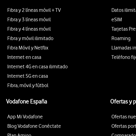
Fibra y 2 líneas móvil + TV
Datos ilimi
Fibra y 3 líneas móvil
eSIM
Fibra y 4 líneas móvil
Tarjetas Pr
Fibra y móvil ilimitado
Roaming
Fibra Móvil y Netflix
Llamadas i
Internet en casa
Teléfono fij
Internet 4G en casa ilimitado
Internet 5G en casa
Fibra, móvil y fútbol
Vodafone España
Ofertas y 
App Mi Vodafone
Ofertas nue
Blog Vodafone Conéctate
Ofertas por
Plan Amigo
Comparador 