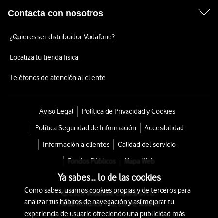
Contacta con nosotros
¿Quieres ser distribuidor Vodafone?
Localiza tu tienda física
Teléfonos de atención al cliente
Aviso Legal
Política de Privacidad y Cookies
Política Seguridad de Información
Accesibilidad
Información a clientes
Calidad del servicio
Fondos Públicos
Mapa Web
Ya sabes... lo de las cookies
Como sabes, usamos cookies propias y de terceros para
© 2026 Vodafone España S.A.U.
analizar tus hábitos de navegación y así mejorar tu
Avda. América 115, 28042 Madrid
experiencia de usuario ofreciendo una publicidad más