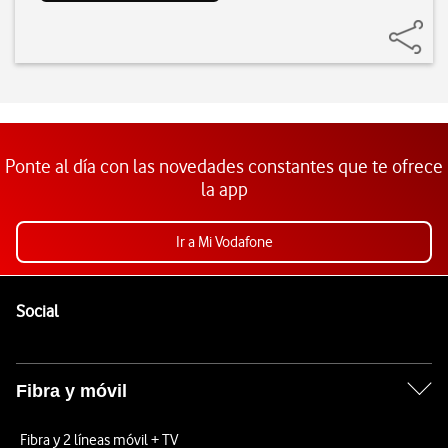
Ponte al día con las novedades constantes que te ofrece
la app
Ir a Mi Vodafone
Pie de página de Vodafone
Enlaces a las redes sociales de Vodafone
Social
Fibra y móvil
Fibra y 2 líneas móvil + TV