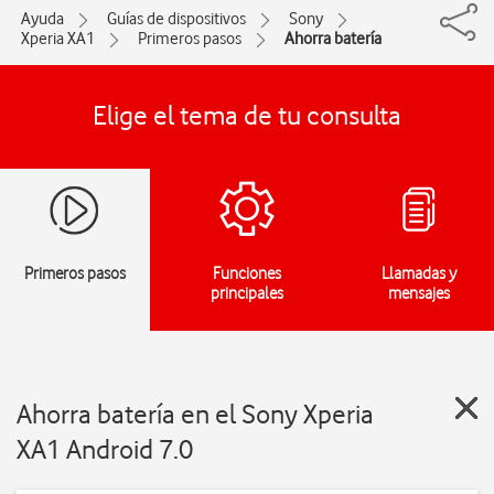
Ayuda
Guías de dispositivos
Sony
Xperia XA1
Primeros pasos
Ahorra batería
Elige el tema de tu consulta
Primeros pasos
Funciones
Llamadas y
principales
mensajes
Ahorra batería en el Sony Xperia
XA1 Android 7.0