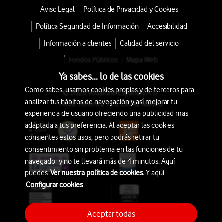
Aviso Legal
Política de Privacidad y Cookies
Política Seguridad de Información
Accesibilidad
Información a clientes
Calidad del servicio
Fondos Públicos
Mapa Web
Ya sabes... lo de las cookies
Como sabes, usamos cookies propias y de terceros para
© 2026 Vodafone España S.A.U.
analizar tus hábitos de navegación y así mejorar tu
Avda. América 115, 28042 Madrid
experiencia de usuario ofreciendo una publicidad más
adaptada a tus preferencia. Al aceptar las cookies
consientes estos usos, pero podrás retirar tu
consentimiento sin problema en las funciones de tu
navegador y no te llevará más de 4 minutos. Aquí
puedes
Ver nuestra política de cookies.
Y aquí
Configurar cookies
Aceptar todas