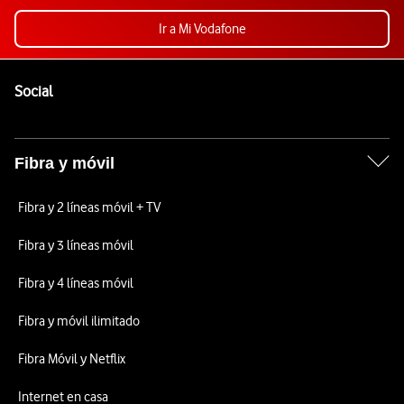
Ir a Mi Vodafone
Pie de página de Vodafone
Enlaces a las redes sociales de Vodafone
Social
Fibra y móvil
Fibra y 2 líneas móvil + TV
Fibra y 3 líneas móvil
Fibra y 4 líneas móvil
Fibra y móvil ilimitado
Fibra Móvil y Netflix
Internet en casa