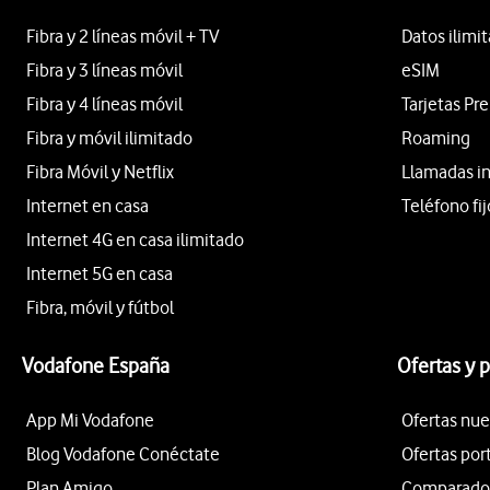
Fibra y 2 líneas móvil + TV
Datos ilimi
Fibra y 3 líneas móvil
eSIM
Fibra y 4 líneas móvil
Tarjetas Pr
Fibra y móvil ilimitado
Roaming
Fibra Móvil y Netflix
Llamadas i
Internet en casa
Teléfono fij
Internet 4G en casa ilimitado
Internet 5G en casa
Fibra, móvil y fútbol
Vodafone España
Ofertas y 
App Mi Vodafone
Ofertas nue
Blog Vodafone Conéctate
Ofertas por
Plan Amigo
Comparador 