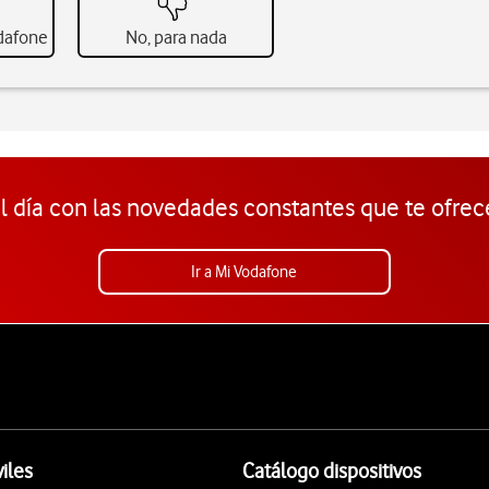
odafone
No, para nada
l día con las novedades constantes que te ofrec
Ir a Mi Vodafone
iles
Catálogo dispositivos