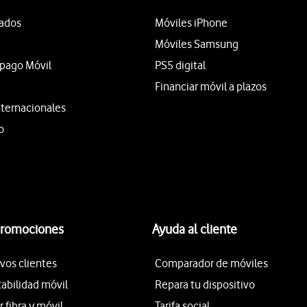
tados
Móviles iPhone
Móviles Samsung
epago Móvil
PS5 digital
Financiar móvil a plazos
nternacionales
o
promociones
Ayuda al cliente
vos clientes
Comparador de móviles
tabilidad móvil
Repara tu dispositivo
fibra y móvil
Tarifa social