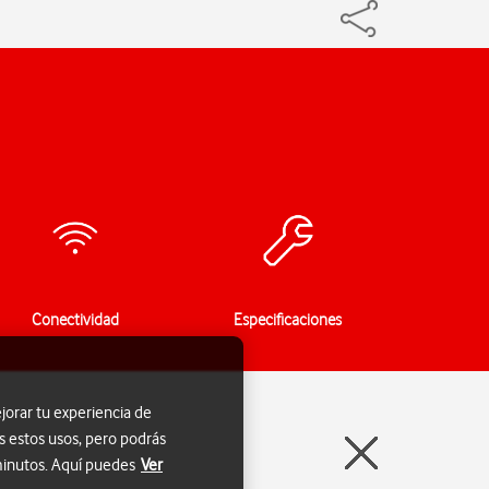
Conectividad
Especificaciones
jorar tu experiencia de
s estos usos, pero podrás
 minutos. Aquí puedes
Ver