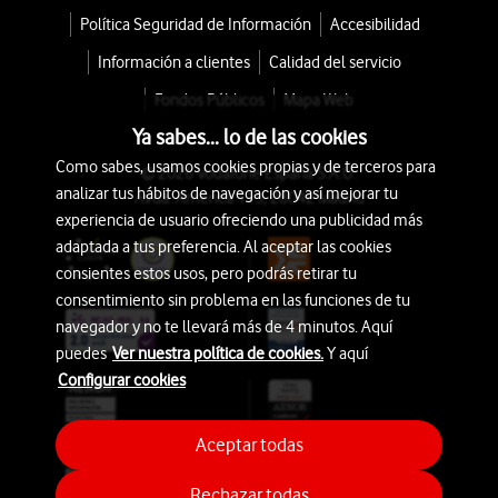
Política Seguridad de Información
Accesibilidad
Información a clientes
Calidad del servicio
Fondos Públicos
Mapa Web
Ya sabes... lo de las cookies
Como sabes, usamos cookies propias y de terceros para
© 2026 Vodafone España S.A.U.
analizar tus hábitos de navegación y así mejorar tu
Avda. América 115, 28042 Madrid
experiencia de usuario ofreciendo una publicidad más
adaptada a tus preferencia. Al aceptar las cookies
consientes estos usos, pero podrás retirar tu
consentimiento sin problema en las funciones de tu
navegador y no te llevará más de 4 minutos. Aquí
puedes
Ver nuestra política de cookies.
Y aquí
Configurar cookies
Aceptar todas
Rechazar todas