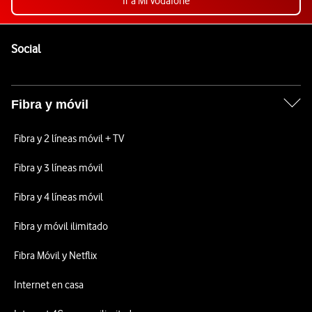
Ir a Mi Vodafone
Pie de página de Vodafone
Enlaces a las redes sociales de Vodafone
Social
Fibra y móvil
Fibra y 2 líneas móvil + TV
Fibra y 3 líneas móvil
Fibra y 4 líneas móvil
Fibra y móvil ilimitado
Fibra Móvil y Netflix
Internet en casa