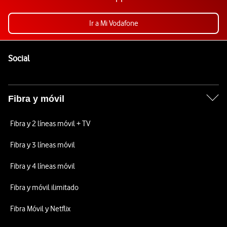
Ir a Mi Vodafone
Pie de página de Vodafone
Enlaces a las redes sociales de Vodafone
Social
Fibra y móvil
Fibra y 2 líneas móvil + TV
Fibra y 3 líneas móvil
Fibra y 4 líneas móvil
Fibra y móvil ilimitado
Fibra Móvil y Netflix