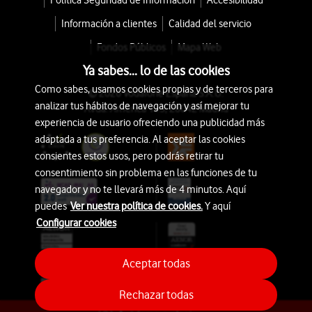
Política Seguridad de Información
Accesibilidad
Información a clientes
Calidad del servicio
Fondos Públicos
Mapa Web
Ya sabes... lo de las cookies
Como sabes, usamos cookies propias y de terceros para
© 2026 Vodafone España S.A.U.
analizar tus hábitos de navegación y así mejorar tu
Avda. América 115, 28042 Madrid
experiencia de usuario ofreciendo una publicidad más
adaptada a tus preferencia. Al aceptar las cookies
consientes estos usos, pero podrás retirar tu
consentimiento sin problema en las funciones de tu
navegador y no te llevará más de 4 minutos. Aquí
puedes
Ver nuestra política de cookies.
Y aquí
Configurar cookies
Aceptar todas
Rechazar todas