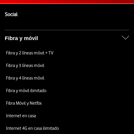
Pie de página de Vodafone
Enlaces a las redes sociales de Vodafone
Social
Fibra y móvil
Fibra y 2 líneas móvil + TV
Fibra y 3 líneas móvil
Fibra y 4 líneas móvil
Fibra y móvil ilimitado
Fibra Móvil y Netflix
Internet en casa
Internet 4G en casa ilimitado