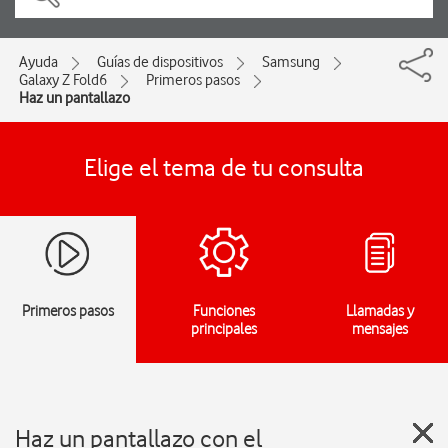
Ayuda
Guías de dispositivos
Samsung
Galaxy Z Fold6
Primeros pasos
Haz un pantallazo
Elige el tema de tu consulta
Primeros pasos
Funciones
Llamadas y
principales
mensajes
Haz un pantallazo con el