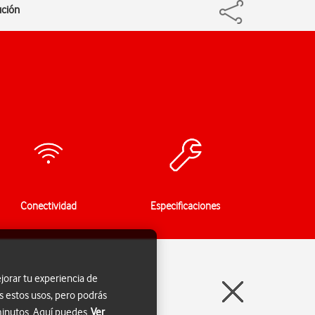
ución
Conectividad
Especificaciones
jorar tu experiencia de
s estos usos, pero podrás
 minutos. Aquí puedes
Ver