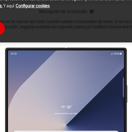
s.
Y aquí
Configurar cookies
Descripción de tu consulta
s no se cierran del todo cuando vuelves a la pantalla de inicio. Si no las ci
 ejecución, seguirán estando en segundo plano y el teléfono funcionará