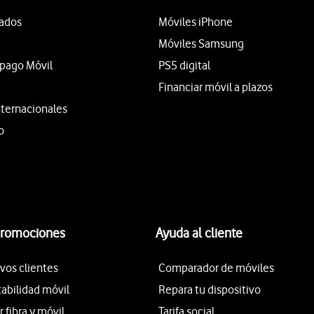
tados
Móviles iPhone
Móviles Samsung
epago Móvil
PS5 digital
Financiar móvil a plazos
nternacionales
o
promociones
Ayuda al cliente
vos clientes
Comparador de móviles
tabilidad móvil
Repara tu dispositivo
fibra y móvil
Tarifa social