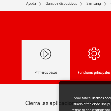
Ayuda
Guías de dispositivos
Samsung
Primeros pasos
Funciones principales
Como sabes, usamos cookie
Cierra las aplicaciones en ejecuc
usuario ofreciendo una pu
retirar tu consentimiento