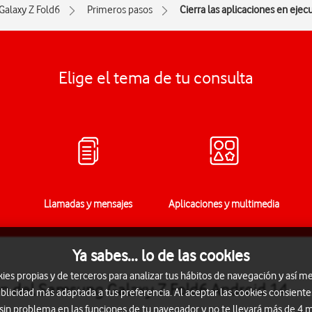
Galaxy Z Fold6
Primeros pasos
Cierra las aplicaciones en ejec
Elige el tema de tu consulta
Llamadas y mensajes
Aplicaciones y multimedia
Ya sabes... lo de las cookies
s propias y de terceros para analizar tus hábitos de navegación y así me
ión del Samsung Galaxy Z Fold6 Android 14
blicidad más adaptada a tus preferencia. Al aceptar las cookies consiente
 sin problema en las funciones de tu navegador y no te llevará más de 4