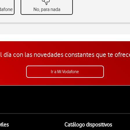
odafone
No, para nada
l día con las novedades constantes que te ofrec
Ir a Mi Vodafone
iles
Catálogo dispositivos