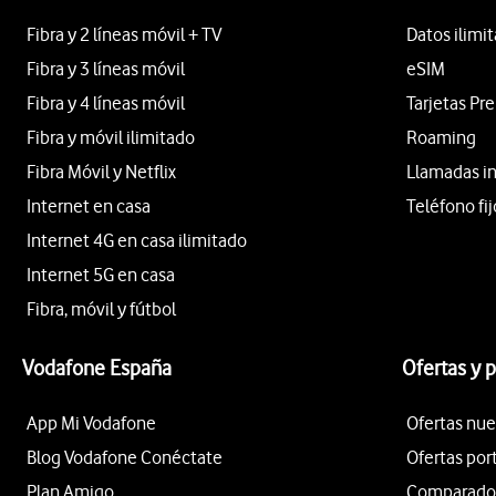
Fibra y 2 líneas móvil + TV
Datos ilimi
Fibra y 3 líneas móvil
eSIM
Fibra y 4 líneas móvil
Tarjetas Pr
Fibra y móvil ilimitado
Roaming
Fibra Móvil y Netflix
Llamadas i
Internet en casa
Teléfono fij
Internet 4G en casa ilimitado
Internet 5G en casa
Fibra, móvil y fútbol
Vodafone España
Ofertas y 
App Mi Vodafone
Ofertas nue
Blog Vodafone Conéctate
Ofertas por
Plan Amigo
Comparador 