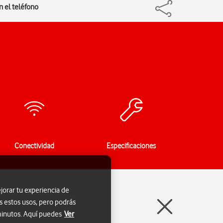
n el teléfono
Conectividad
Especificaciones
jorar tu experiencia de
s estos usos, pero podrás
 minutos. Aquí puedes
Ver