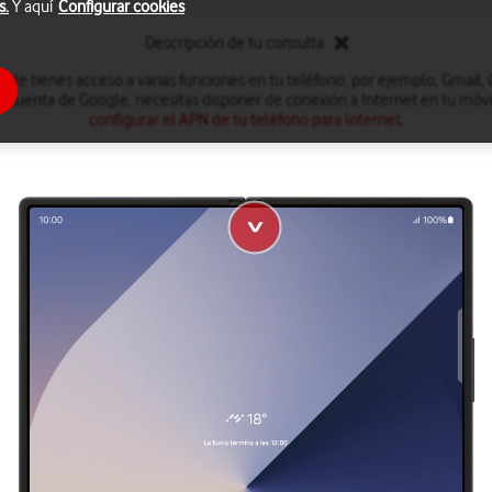
s.
Y aquí
Configurar cookies
Descripción de tu consulta
le tienes acceso a varias funciones en tu teléfono, por ejemplo, Gmail,
a cuenta de Google, necesitas disponer de conexión a Internet en tu móvil
configurar el APN de tu teléfono para Internet
.