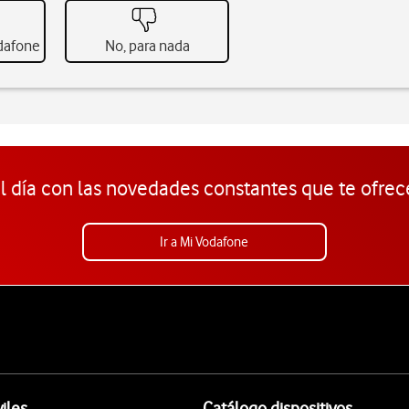
odafone
No, para nada
l día con las novedades constantes que te ofrec
Ir a Mi Vodafone
iles
Catálogo dispositivos