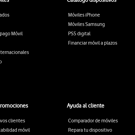
tados
Móviles iPhone
Móviles Samsung
epago Móvil
PS5 digital
Financiar móvil a plazos
nternacionales
o
promociones
Ayuda al cliente
vos clientes
Comparador de móviles
tabilidad móvil
Repara tu dispositivo