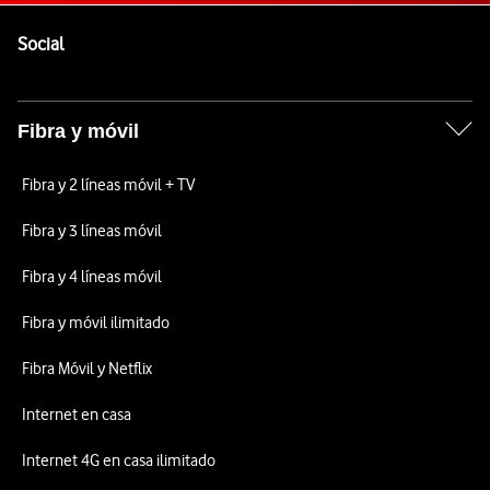
Pie de página de Vodafone
Enlaces a las redes sociales de Vodafone
Social
Fibra y móvil
Fibra y 2 líneas móvil + TV
Fibra y 3 líneas móvil
Fibra y 4 líneas móvil
Fibra y móvil ilimitado
Fibra Móvil y Netflix
Internet en casa
Internet 4G en casa ilimitado