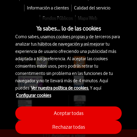
Información a clientes
Calidad del servicio
Fondos Públicos
Mapa Web
Ya sabes... lo de las cookies
Como sabes, usamos cookies propias y de terceros para
© 2026 Vodafone España S.A.U.
analizar tus hábitos de navegación y así mejorar tu
Avda. América 115, 28042 Madrid
experiencia de usuario ofreciendo una publicidad más
adaptada a tus preferencia. Al aceptar las cookies
consientes estos usos, pero podrás retirar tu
consentimiento sin problema en las funciones de tu
navegador y no te llevará más de 4 minutos. Aquí
puedes
Ver nuestra política de cookies.
Y aquí
Configurar cookies
Aceptar todas
Rechazar todas
Ayúdame a elegir