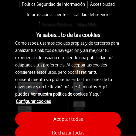
Política Seguridad de Información
Accesibilidad
Información a clientes
Calidad del servicio
Fondos Públicos
Mapa Web
Ya sabes... lo de las cookies
Como sabes, usamos cookies propias y de terceros para
© 2026 Vodafone España S.A.U.
analizar tus hábitos de navegación y así mejorar tu
Avda. América 115, 28042 Madrid
experiencia de usuario ofreciendo una publicidad más
adaptada a tus preferencia. Al aceptar las cookies
consientes estos usos, pero podrás retirar tu
consentimiento sin problema en las funciones de tu
navegador y no te llevará más de 4 minutos. Aquí
puedes
Ver nuestra política de cookies.
Y aquí
Configurar cookies
Aceptar todas
Rechazar todas