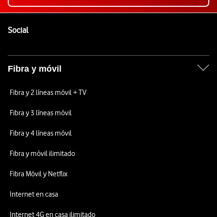
Pie de página de Vodafone
Enlaces a las redes sociales de Vodafone
Social
Fibra y móvil
Fibra y 2 líneas móvil + TV
Fibra y 3 líneas móvil
Fibra y 4 líneas móvil
Fibra y móvil ilimitado
Fibra Móvil y Netflix
Internet en casa
Internet 4G en casa ilimitado