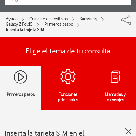
Ayuda
Guías de dispositivos
Samsung
Galaxy Z Fold5
Primeros pasos
Inserta la tarjeta SIM
Elige el tema de tu consulta
Primeros pasos
Funciones
Llamadas y
principales
mensajes
Inserta la tarjeta SIM en el