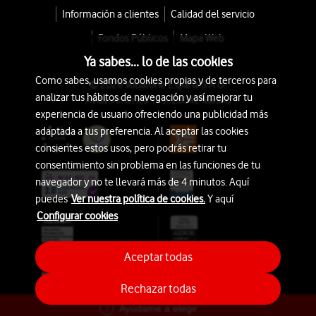
Información a clientes
Calidad del servicio
Fondos Públicos
Mapa Web
Ya sabes... lo de las cookies
Como sabes, usamos cookies propias y de terceros para
© 2026 Vodafone España S.A.U.
analizar tus hábitos de navegación y así mejorar tu
Avda. América 115, 28042 Madrid
experiencia de usuario ofreciendo una publicidad más
adaptada a tus preferencia. Al aceptar las cookies
consientes estos usos, pero podrás retirar tu
consentimiento sin problema en las funciones de tu
navegador y no te llevará más de 4 minutos. Aquí
puedes
Ver nuestra política de cookies.
Y aquí
Configurar cookies
Aceptar todas
Rechazar todas
Ayúdame a elegir