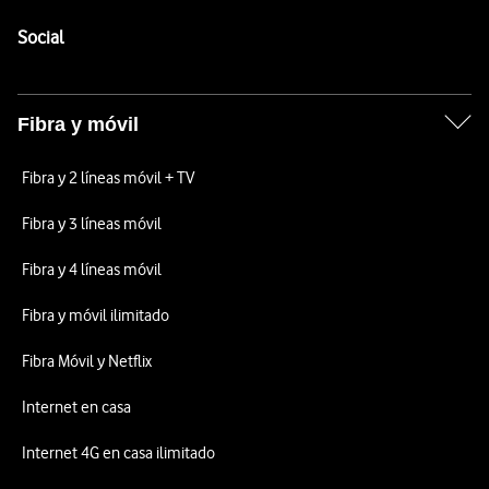
Pie de página de Vodafone
Enlaces a las redes sociales de Vodafone
Social
Fibra y móvil
Fibra y 2 líneas móvil + TV
Fibra y 3 líneas móvil
Fibra y 4 líneas móvil
Fibra y móvil ilimitado
Fibra Móvil y Netflix
Internet en casa
Internet 4G en casa ilimitado