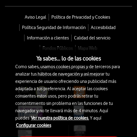
Aviso Legal
Política de Privacidad y Cookies
Política Seguridad de Información
Accesibilidad
Información a clientes
Calidad del servicio
Fondos Públicos
Mapa Web
Ya sabes... lo de las cookies
Como sabes, usamos cookies propias y de terceros para
© 2026 Vodafone España S.A.U.
analizar tus hábitos de navegación y así mejorar tu
Avda. América 115, 28042 Madrid
experiencia de usuario ofreciendo una publicidad más
adaptada a tus preferencia. Al aceptar las cookies
consientes estos usos, pero podrás retirar tu
consentimiento sin problema en las funciones de tu
navegador y no te llevará más de 4 minutos. Aquí
puedes
Ver nuestra política de cookies.
Y aquí
Configurar cookies