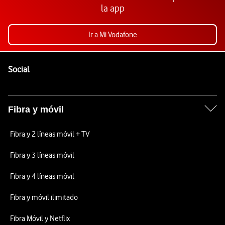
la app
Ir a Mi Vodafone
Pie de página de Vodafone
Enlaces a las redes sociales de Vodafone
Social
Fibra y móvil
Fibra y 2 líneas móvil + TV
Fibra y 3 líneas móvil
Fibra y 4 líneas móvil
Fibra y móvil ilimitado
Fibra Móvil y Netflix