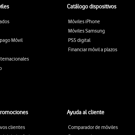
iles
Catálogo dispositivos
tados
Móviles iPhone
Móviles Samsung
epago Móvil
PS5 digital
Financiar móvil a plazos
nternacionales
o
promociones
Ayuda al cliente
vos clientes
Comparador de móviles