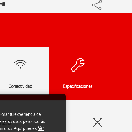
ifi
Conectividad
Especificaciones
jorar tu experiencia de
12.0
s estos usos, pero podrás
 minutos. Aquí puedes
Ver