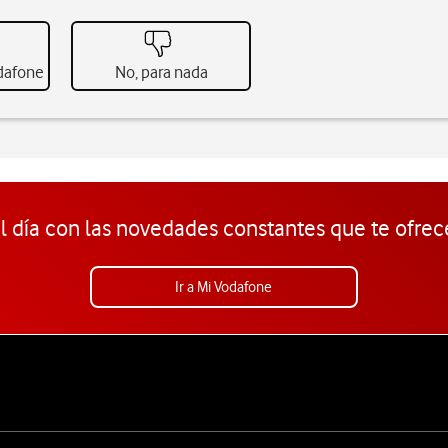
odafone
No, para nada
l día con las novedades constantes que te ofrec
Ir a Mi Vodafone