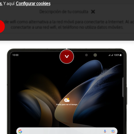
s.
Y aquí
Configurar cookies
Descripción de tu consulta
ón de wifi como alternativa a la red móvil para conectarte a Internet. Al act
conectarte a una red wifi, el teléfono no utiliza datos móviles.