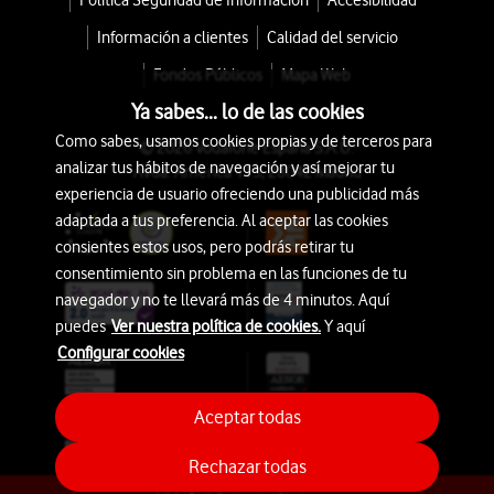
Política Seguridad de Información
Accesibilidad
Información a clientes
Calidad del servicio
Fondos Públicos
Mapa Web
Ya sabes... lo de las cookies
Como sabes, usamos cookies propias y de terceros para
© 2026 Vodafone España S.A.U.
analizar tus hábitos de navegación y así mejorar tu
Avda. América 115, 28042 Madrid
experiencia de usuario ofreciendo una publicidad más
adaptada a tus preferencia. Al aceptar las cookies
consientes estos usos, pero podrás retirar tu
consentimiento sin problema en las funciones de tu
navegador y no te llevará más de 4 minutos. Aquí
puedes
Ver nuestra política de cookies.
Y aquí
Configurar cookies
Aceptar todas
Rechazar todas