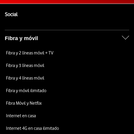
Pie de página de Vodafone
Enlaces a las redes sociales de Vodafone
Social
Fibra y móvil
Fibra y 2 líneas móvil + TV
Fibra y 3 líneas móvil
Fibra y 4 líneas móvil
Fibra y móvil ilimitado
Fibra Móvil y Netflix
Internet en casa
Internet 4G en casa ilimitado