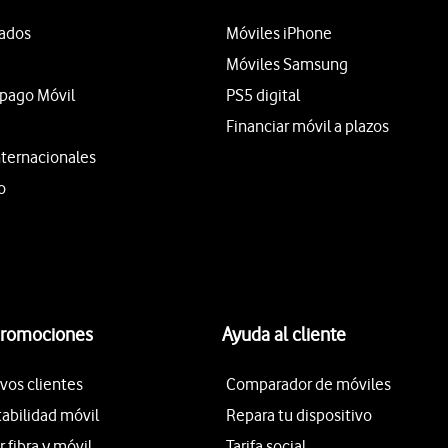
tados
Móviles iPhone
Móviles Samsung
epago Móvil
PS5 digital
Financiar móvil a plazos
nternacionales
o
promociones
Ayuda al cliente
vos clientes
Comparador de móviles
tabilidad móvil
Repara tu dispositivo
fibra y móvil
Tarifa social