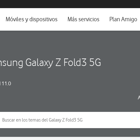
da e idioma
Móviles y dispositivos
Más servicios
Plan Amigo
fone TV
Móviles
Alianza Vodafone e Iberdrola
il 5G
Imagen y Sonido
Servicios avanzados
sung Galaxy Z Fold3 5G
tura
Ver todos
dencias
 11.0