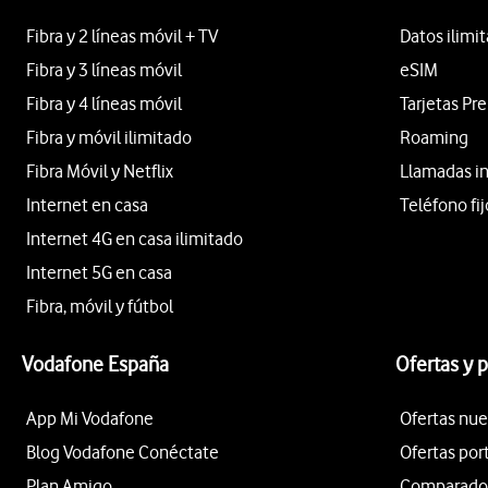
Fibra y 2 líneas móvil + TV
Datos ilimi
Fibra y 3 líneas móvil
eSIM
Fibra y 4 líneas móvil
Tarjetas Pr
Fibra y móvil ilimitado
Roaming
Fibra Móvil y Netflix
Llamadas i
Internet en casa
Teléfono fij
Internet 4G en casa ilimitado
Internet 5G en casa
Fibra, móvil y fútbol
Vodafone España
Ofertas y 
App Mi Vodafone
Ofertas nue
Blog Vodafone Conéctate
Ofertas por
Plan Amigo
Comparador 