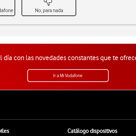
odafone
No, para nada
l día con las novedades constantes que te ofrec
Ir a Mi Vodafone
iles
Catálogo dispositivos