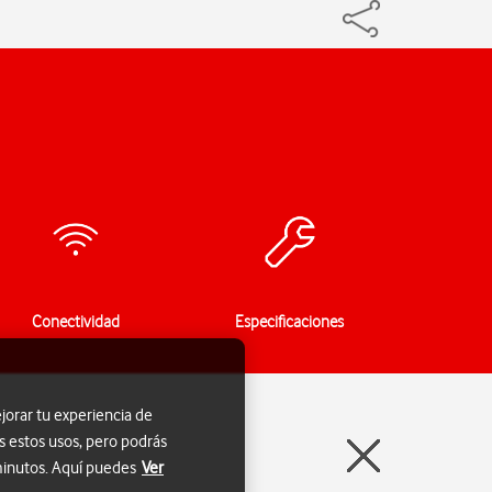
Conectividad
Especificaciones
jorar tu experiencia de
s estos usos, pero podrás
 minutos. Aquí puedes
Ver