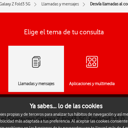
Galaxy Z Fold3 5G
Llamadas y mensajes
Desvía llamadas al c
Elige el tema de tu consulta
Llamadas y mensajes
Aplicaciones y multimedia
Ya sabes... lo de las cookies
s propias y de terceros para analizar tus hábitos de navegación y así me
 el Samsung Galaxy Z Fold3 5G Android 11.0
blicidad más adaptada a tus preferencia. Al aceptar las cookies consiente