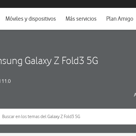
da e idioma
Móviles y dispositivos
Más servicios
Plan Amigo
fone TV
Móviles
Alianza Vodafone e Iberdrola
il 5G
Imagen y Sonido
Servicios avanzados
sung Galaxy Z Fold3 5G
tura
Ver todos
dencias
 11.0