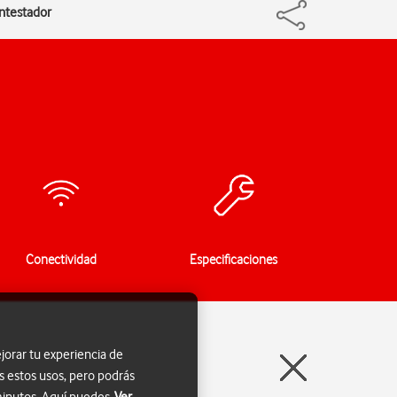
ontestador
Conectividad
Especificaciones
jorar tu experiencia de
s estos usos, pero podrás