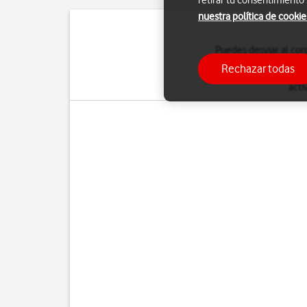
retirar tu consentimiento
nuestra política de cookie
Puedes desviar al con
Rechazar todas
Para saber más sobre
acti