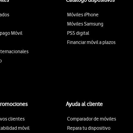
tados
Móviles iPhone
Móviles Samsung
epago Móvil
PS5 digital
Financiar móvil a plazos
nternacionales
o
promociones
Ayuda al cliente
vos clientes
Comparador de móviles
tabilidad móvil
Repara tu dispositivo