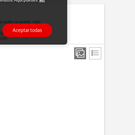
 minutos. Aquí puedes
Ver
do estés ocupado, solo
Aceptar todas
 para saber más sobre
óvil
.