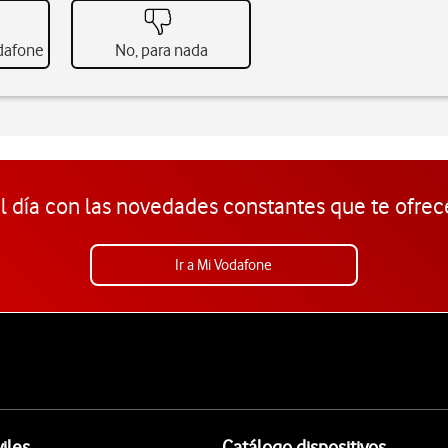
odafone
No, para nada
l día con las novedades constantes que te ofrec
Ir a Mi Vodafone
iles
Catálogo dispositivos