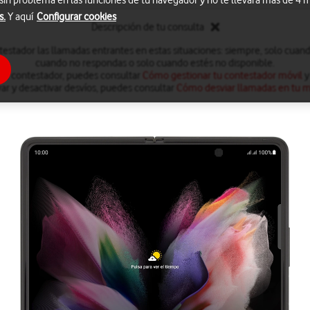
 sin problema en las funciones de tu navegador y no te llevará más de 4
s.
Y aquí
Configurar cookies
Descripción de tu consulta
testador las llamadas entrantes en estas situaciones: siempre, solo cuan
cuando no respondas o solo cuando estés no disponible.
 el contestador, puedes consultar
Cómo gestionar tu contestador móvil
y
var y desactivar desvíos, puedes consultar
Cómo desviar llamadas en tu m