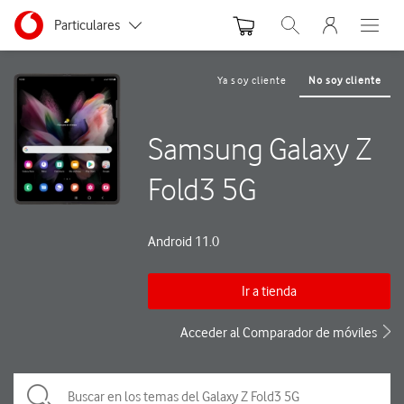
Menu nave
Ir a la pagina principal de vodafone.es
Menu navegación Segmento
Particulares
Abrir buscador. Abre
Abre e
Autónomos
Ya soy cliente
No soy cliente
Pymes
Samsung Galaxy Z
Grandes empresas
y AA.PP.
Fold3 5G
Android 11.0
Ir a tienda
Acceder al Comparador de móviles