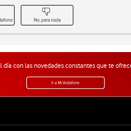
odafone
No, para nada
l día con las novedades constantes que te ofrec
Ir a Mi Vodafone