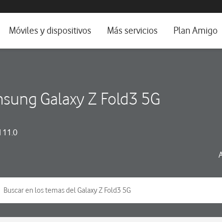
da e idioma
Móviles y dispositivos
Más servicios
Plan Amigo
fone TV
Móviles
Alianza Vodafone e Iberdrola
il 5G
Imagen y Sonido
Servicios avanzados
sung Galaxy Z Fold3 5G
tura
Ver todos
dencias
 11.0