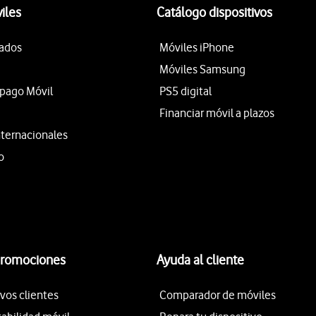
iles
Catálogo dispositivos
tados
Móviles iPhone
Móviles Samsung
epago Móvil
PS5 digital
Financiar móvil a plazos
nternacionales
o
promociones
Ayuda al cliente
vos clientes
Comparador de móviles