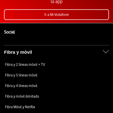
la app
Ir a Mi Vodafone
Pie de página de Vodafone
Enlaces a las redes sociales de Vodafone
Social
Fibra y móvil
Fibra y 2 líneas móvil + TV
Fibra y 3 líneas móvil
Fibra y 4 líneas móvil
Fibra y móvil ilimitado
Fibra Móvil y Netflix