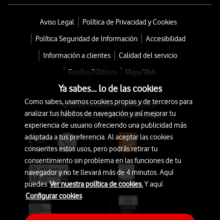
Aviso Legal
Política de Privacidad y Cookies
Política Seguridad de Información
Accesibilidad
Información a clientes
Calidad del servicio
Fondos Públicos
Mapa Web
Ya sabes... lo de las cookies
Como sabes, usamos cookies propias y de terceros para
© 2026 Vodafone España S.A.U.
analizar tus hábitos de navegación y así mejorar tu
Avda. América 115, 28042 Madrid
experiencia de usuario ofreciendo una publicidad más
adaptada a tus preferencia. Al aceptar las cookies
consientes estos usos, pero podrás retirar tu
consentimiento sin problema en las funciones de tu
navegador y no te llevará más de 4 minutos. Aquí
puedes
Ver nuestra política de cookies.
Y aquí
Configurar cookies