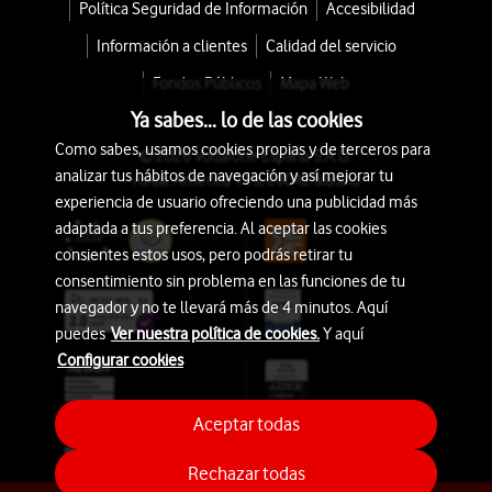
Política Seguridad de Información
Accesibilidad
Información a clientes
Calidad del servicio
Fondos Públicos
Mapa Web
Ya sabes... lo de las cookies
Como sabes, usamos cookies propias y de terceros para
© 2026 Vodafone España S.A.U.
analizar tus hábitos de navegación y así mejorar tu
Avda. América 115, 28042 Madrid
experiencia de usuario ofreciendo una publicidad más
adaptada a tus preferencia. Al aceptar las cookies
consientes estos usos, pero podrás retirar tu
consentimiento sin problema en las funciones de tu
navegador y no te llevará más de 4 minutos. Aquí
puedes
Ver nuestra política de cookies.
Y aquí
Configurar cookies
Aceptar todas
Rechazar todas