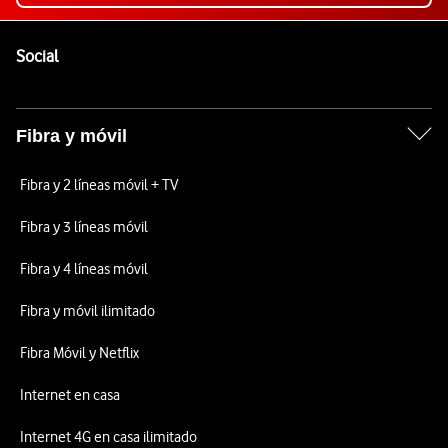
Pie de página de Vodafone
Enlaces a las redes sociales de Vodafone
Social
Fibra y móvil
Fibra y 2 líneas móvil + TV
Fibra y 3 líneas móvil
Fibra y 4 líneas móvil
Fibra y móvil ilimitado
Fibra Móvil y Netflix
Internet en casa
Internet 4G en casa ilimitado