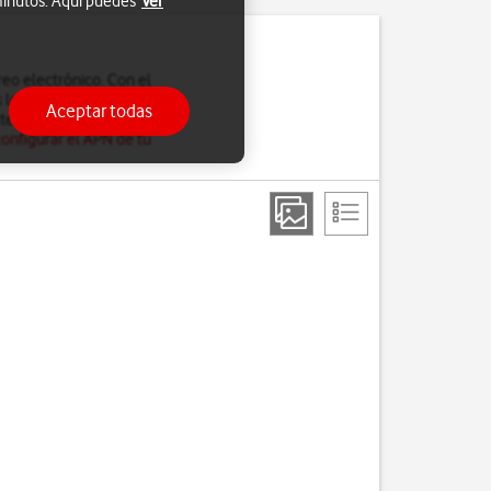
 minutos. Aquí puedes
Ver
reo electrónico. Con el
los dispositivos. Por
Aceptar todas
 teléfono para correo
configurar el APN de tu