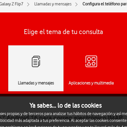
Galaxy Z Flip7
Llamadas y mensajes
Configura el teléfono pa
Elige el tema de tu consulta
Llamadas y mensajes
Aplicaciones y multimedia
Ya sabes... lo de las cookies
s propias y de terceros para analizar tus hábitos de navegación y así me
p7 Android 16 para correo electrónico IMAP
blicidad más adaptada a tus preferencia. Al aceptar las cookies consiente