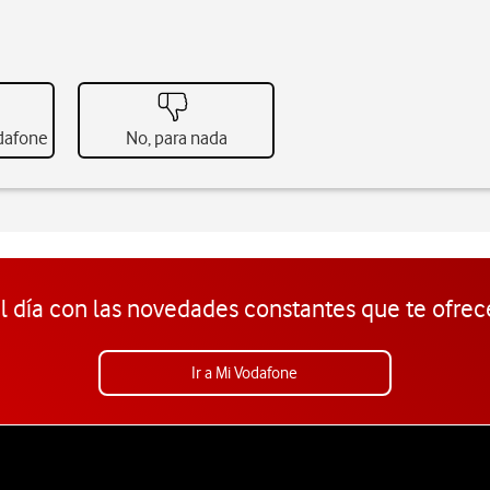
odafone
No, para nada
l día con las novedades constantes que te ofrec
Ir a Mi Vodafone