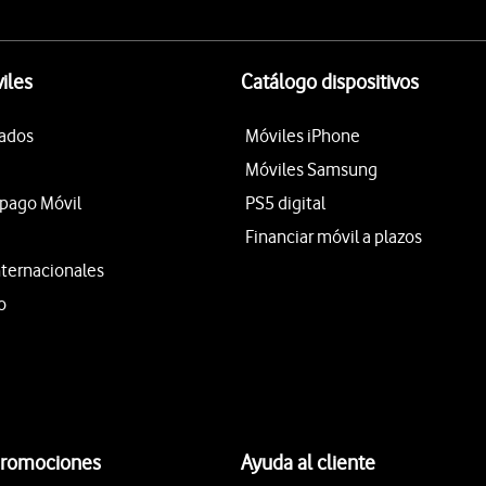
iles
Catálogo dispositivos
tados
Móviles iPhone
Móviles Samsung
epago Móvil
PS5 digital
Financiar móvil a plazos
nternacionales
o
promociones
Ayuda al cliente