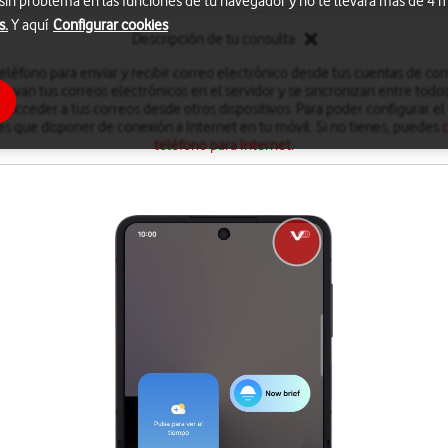
 sin problema en las funciones de tu navegador y no te llevará más de 4
s.
Y aquí
Configurar cookies
Descripción de tu consulta
eléfono para enviar y recibir correo electrónico desde tus cuentas de cor
rvan tus correos electrónicos en el servidor y se sincronizan entre todos 
 acceder a tus correos desde otros dispositivos. Para poder configurar el
es que disponer de conexión a Internet en tu móvil. Si no tienes, puedes
teléfono para Internet
.