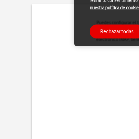
retirar tu consentimiento
nuestra política de cookie
Puedes configurar el t
correo IMAP se conse
Rechazar todas
consiguiente, puedes
electrónico IMAP, tien