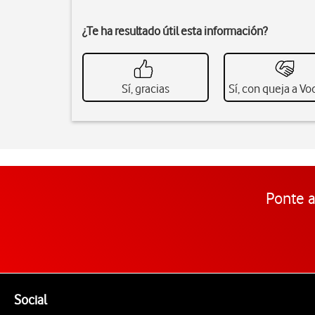
¿Te ha resultado útil esta información?
Sí, gracias
Sí, con queja a V
Ponte a
Pie de página de Vodafone
Enlaces a las redes sociales de Vodafone
Social