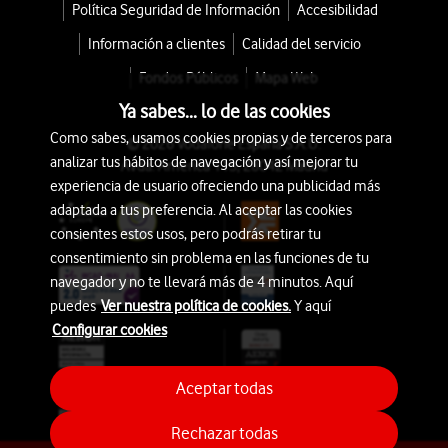
Política Seguridad de Información
Accesibilidad
Información a clientes
Calidad del servicio
Fondos Públicos
Mapa Web
Ya sabes... lo de las cookies
Como sabes, usamos cookies propias y de terceros para
© 2026 Vodafone España S.A.U.
analizar tus hábitos de navegación y así mejorar tu
Avda. América 115, 28042 Madrid
experiencia de usuario ofreciendo una publicidad más
adaptada a tus preferencia. Al aceptar las cookies
consientes estos usos, pero podrás retirar tu
consentimiento sin problema en las funciones de tu
navegador y no te llevará más de 4 minutos. Aquí
puedes
Ver nuestra política de cookies.
Y aquí
Configurar cookies
Aceptar todas
Rechazar todas