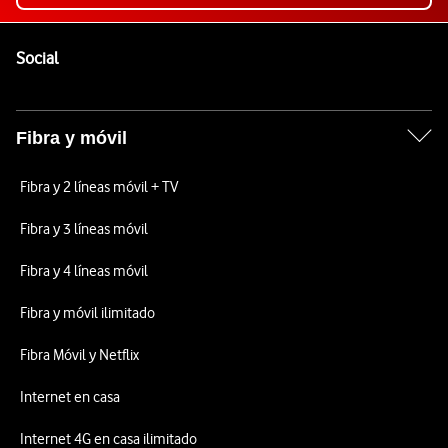
Pie de página de Vodafone
Enlaces a las redes sociales de Vodafone
Social
Fibra y móvil
Fibra y 2 líneas móvil + TV
Fibra y 3 líneas móvil
Fibra y 4 líneas móvil
Fibra y móvil ilimitado
Fibra Móvil y Netflix
Internet en casa
Internet 4G en casa ilimitado