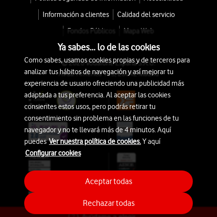
Información a clientes
Calidad del servicio
Fondos Públicos
Mapa Web
Ya sabes... lo de las cookies
Como sabes, usamos cookies propias y de terceros para
© 2026 Vodafone España S.A.U.
analizar tus hábitos de navegación y así mejorar tu
Avda. América 115, 28042 Madrid
experiencia de usuario ofreciendo una publicidad más
adaptada a tus preferencia. Al aceptar las cookies
consientes estos usos, pero podrás retirar tu
consentimiento sin problema en las funciones de tu
navegador y no te llevará más de 4 minutos. Aquí
puedes
Ver nuestra política de cookies.
Y aquí
Configurar cookies
Aceptar todas
Rechazar todas
Ayúdame a elegir