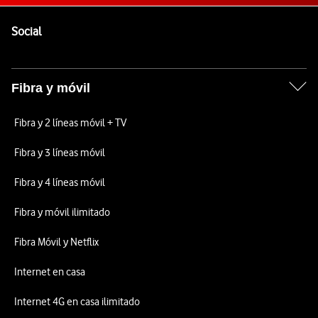
Pie de página de Vodafone
Enlaces a las redes sociales de Vodafone
Social
Fibra y móvil
Fibra y 2 líneas móvil + TV
Fibra y 3 líneas móvil
Fibra y 4 líneas móvil
Fibra y móvil ilimitado
Fibra Móvil y Netflix
Internet en casa
Internet 4G en casa ilimitado