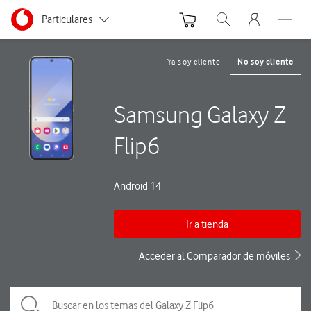
Menu nave
Ir a la pagina principal de vodafone.es
Menu navegación Segmento
Particulares
Abrir buscador. Abre
Abre e
Autónomos
Ya soy cliente
No soy cliente
Pymes
Samsung Galaxy Z
Grandes empresas
y AA.PP.
Flip6
Android 14
Ir a tienda
Acceder al Comparador de móviles