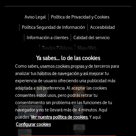
Aviso Legal
Política de Privacidad y Cookies
Política Seguridad de Información
Accesibilidad
Información a clientes
Calidad del servicio
Fondos Públicos
Mapa Web
Ya sabes... lo de las cookies
Como sabes, usamos cookies propias y de terceros para
© 2026 Vodafone España S.A.U.
analizar tus hábitos de navegación y así mejorar tu
Avda. América 115, 28042 Madrid
experiencia de usuario ofreciendo una publicidad más
adaptada a tus preferencia. Al aceptar las cookies
consientes estos usos, pero podrás retirar tu
consentimiento sin problema en las funciones de tu
navegador y no te llevará más de 4 minutos. Aquí
puedes
Ver nuestra política de cookies.
Y aquí
Configurar cookies