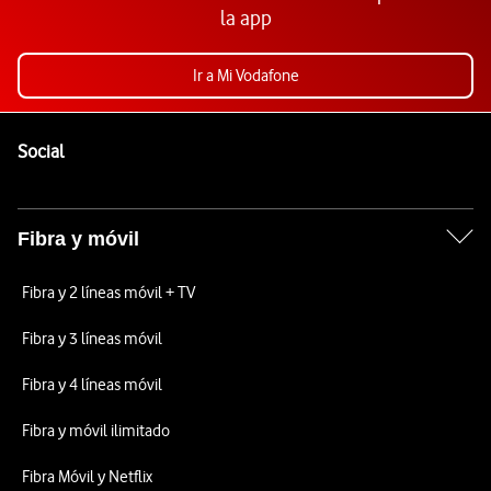
la app
Ir a Mi Vodafone
Pie de página de Vodafone
Enlaces a las redes sociales de Vodafone
Social
Fibra y móvil
Fibra y 2 líneas móvil + TV
Fibra y 3 líneas móvil
Fibra y 4 líneas móvil
Fibra y móvil ilimitado
Fibra Móvil y Netflix